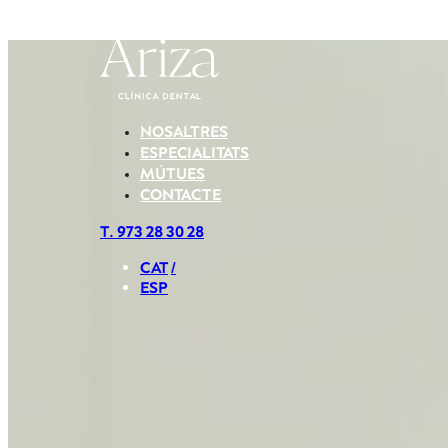
El teu somriure, la 
Clínica dental 
NOSALTRES
ESPECIALITATS
MÚTUES
CONTACTE
T. 973 28 30 28
CAT
ESP